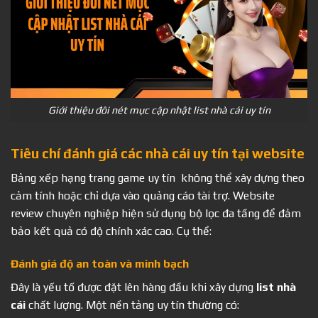
Giới thiệu đôi nét mục cập nhật list nhà cái uy tín
Tiêu chí đánh giá các nhà cái uy tín tại website
Bảng xếp hạng trang game uy tín không thể xây dựng theo
cảm tính hoặc chỉ dựa vào quảng cáo tài trợ. Website
review chuyên nghiệp hiện sử dụng bộ lọc đa tầng để đảm
bảo kết quả có độ chính xác cao. Cụ thể:
Đánh giá độ an toàn và minh bạch
Đây là yếu tố được đặt lên hàng đầu khi xây dựng
list nhà
cái
chất lượng. Một nền tảng uy tín thường có: