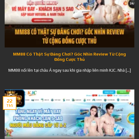
MM88 Có Thật Sự Đáng Chơi? Góc Nhìn Review Từ Cộng
Đồng Cược Thủ
MM88 nổi lên tại châu Á ngay sau khi gia nhập liên minh KJC. Nhà [...]
22
Th5