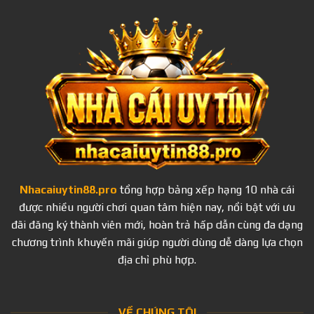
Nhacaiuytin88.pro
tổng hợp bảng xếp hạng 10 nhà cái
được nhiều người chơi quan tâm hiện nay, nổi bật với ưu
đãi đăng ký thành viên mới, hoàn trả hấp dẫn cùng đa dạng
chương trình khuyến mãi giúp người dùng dễ dàng lựa chọn
địa chỉ phù hợp.
VỀ CHÚNG TÔI