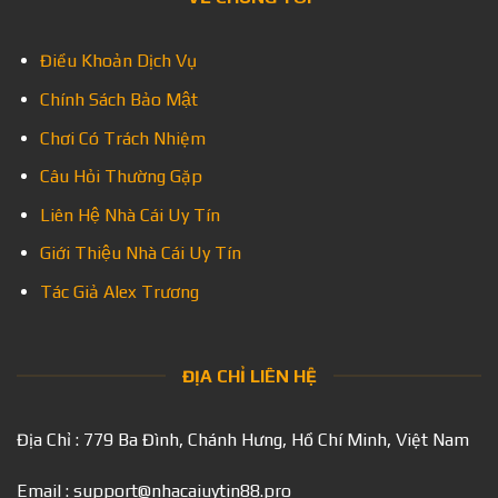
Điều Khoản Dịch Vụ
Chính Sách Bảo Mật
Chơi Có Trách Nhiệm
Câu Hỏi Thường Gặp
Liên Hệ Nhà Cái Uy Tín
Giới Thiệu Nhà Cái Uy Tín
Tác Giả Alex Trương
ĐỊA CHỈ LIÊN HỆ
Địa Chỉ : 779 Ba Đình, Chánh Hưng, Hồ Chí Minh, Việt Nam
Email :
support@nhacaiuytin88.pro