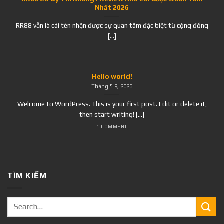
Nhất 2026
RR88 vẫn là cái tên nhận được sự quan tâm đặc biệt từ cộng đồng
[...]
Hello world!
Tháng 5 9, 2026
Welcome to WordPress. This is your first post. Edit or delete it,
then start writing! [...]
1 COMMENT
TÌM KIẾM