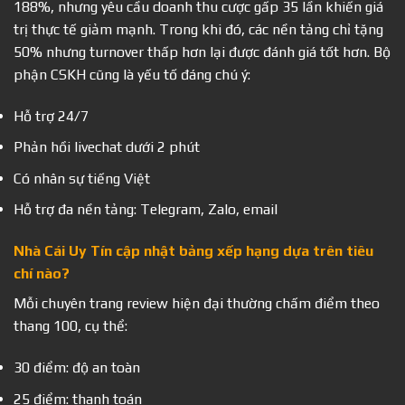
188%, nhưng yêu cầu doanh thu cược gấp 35 lần khiến giá
trị thực tế giảm mạnh. Trong khi đó, các nền tảng chỉ tặng
50% nhưng turnover thấp hơn lại được đánh giá tốt hơn. Bộ
phận CSKH cũng là yếu tố đáng chú ý:
Hỗ trợ 24/7
Phản hồi livechat dưới 2 phút
Có nhân sự tiếng Việt
Hỗ trợ đa nền tảng: Telegram, Zalo, email
Nhà Cái Uy Tín cập nhật bảng xếp hạng dựa trên tiêu
chí nào?
Mỗi chuyên trang review hiện đại thường chấm điểm theo
thang 100, cụ thể:
30 điểm: độ an toàn
25 điểm: thanh toán