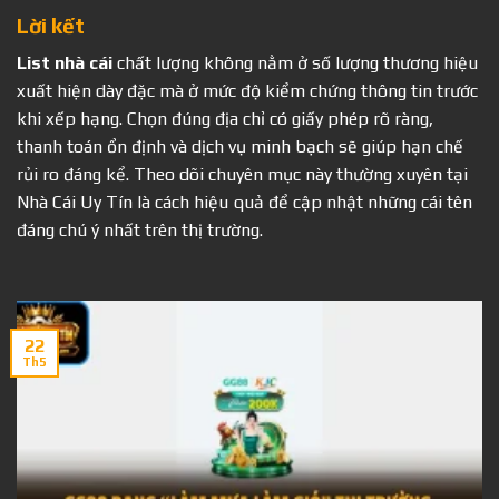
Lời kết
List nhà cái
chất lượng không nằm ở số lượng thương hiệu
xuất hiện dày đặc mà ở mức độ kiểm chứng thông tin trước
khi xếp hạng. Chọn đúng địa chỉ có giấy phép rõ ràng,
thanh toán ổn định và dịch vụ minh bạch sẽ giúp hạn chế
rủi ro đáng kể. Theo dõi chuyên mục này thường xuyên tại
Nhà Cái Uy Tín là cách hiệu quả để cập nhật những cái tên
đáng chú ý nhất trên thị trường.
22
Th5