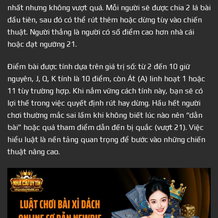
nhất nhưng không vượt quá. Mỗi người sẽ được chia 2 lá bài
đầu tiên, sau đó có thể rút thêm hoặc dừng tùy vào chiến
thuật. Người thắng là người có số điểm cao hơn nhà cái
hoặc đạt ngưỡng 21.
Điểm bài được tính dựa trên giá trị số: từ 2 đến 10 giữ
nguyên, J, Q, K tính là 10 điểm, còn Át (A) linh hoạt 1 hoặc
11 tùy trường hợp. Khi nắm vững cách tính này, bạn sẽ có
lợi thế trong việc quyết định rút hay dừng. Hầu hết người
chơi thường mắc sai lầm khi không biết lúc nào nên “dằn
bài” hoặc quá tham điểm dẫn đến bị quắc (vượt 21). Việc
hiểu luật là nền tảng quan trọng để bước vào những chiến
thuật nâng cao.