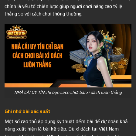
chính là yếu tố chiến lược giúp người chơi nâng cao tỷ lệ
thắng so với cách chơi thông thường.
NHÀ CÁI UY TÍN chỉ bạn cách chơi bài xì dách luôn thắng
Ghi nhớ bài xác suất
Một số cao thủ áp dụng kỹ thuật đếm bài để dự đoán khả
năng xuất hiện lá bài kế tiếp. Dù xì dách tại Việt Nam