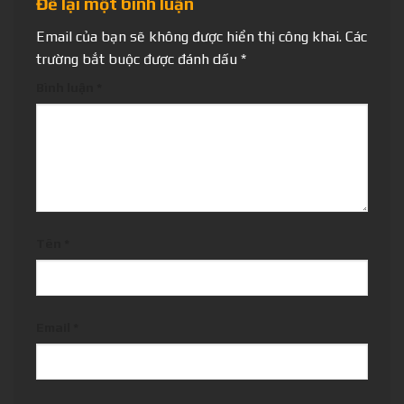
Để lại một bình luận
Email của bạn sẽ không được hiển thị công khai.
Các
trường bắt buộc được đánh dấu
*
Bình luận
*
Tên
*
Email
*