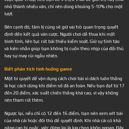
nhỏ thành nhiều ván, chỉ nên dùng khoảng 5-10% cho một
lượt.
Bên cạnh đó, tâm lý cũng sẽ giữ vai trò quan trọng quyết
định đến kết quả ván cược. Người chơi dễ thua khi mất
bình tĩnh, liên tục rút bài thiếu kiểm soát. Giữ sự tỉnh táo
và kiên nhẫn giúp bạn không bị cuốn theo nhịp của đối thủ
hay sự may rủi ngẫu nhiên.
Biết phân tích tình huống game
Một bí quyết để vận dụng cách chơi bài xì dách luôn thắng
là học cách dừng khi điểm số đã an toàn. Nếu bạn đạt từ 17
đến 20 điểm, xác suất chiến thắng khá cao, vì vậy không
nên tham rút thêm.
Ngược lại, nếu chỉ có 12 đến 16 điểm, bạn nên xem xét bài
của nhà cái hoặc đối thủ để quyết định. Khi nhà cái có khả
năng cao bị quắc, việc dừng lại là lựa chọn khôn ngoan. Đây