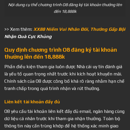
Nội dung cụ thể chương trình O8 đăng ký tài khoản thưởng lên
đến 18,888k
>> Xem thêm:
XX88 Niềm Vui Nhân Đôi, Thưởng Gấp Bội
Nhận Quà Cực Khủng
Quy định chương trình O8 đăng ký tài khoản
thưởng lên đến 18,888k
Phần điều kiện tham gia luôn được Nhà cái uy tín đánh giá
là yếu tố quan trọng nhất trước khi kích hoạt khuyến mãi.
Chính sách của O8 được công bố khá rõ ràng nhằm hạn chế
tranh chấp trong quá trình nhận và rút thưởng.
Liên kết tài khoản đầy đủ
O8 yêu cầu tài khoản liên kết đầy đủ email, ngân hàng cùng
dữ liệu cá nhân trước khi tham gia nhận thưởng. Toàn bộ
thông tin này cần trùng khớp để hệ thống xác minh giao