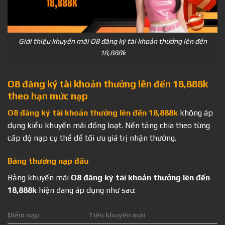
Giới thiệu khuyến mãi O8 đăng ký tài khoản thưởng lên đến
18,888k
O8 đăng ký tài khoản thưởng lên đến 18,888k
theo hạn mức nạp
O8 đăng ký tài khoản thưởng lên đến 18,888k
không áp
dụng kiểu khuyến mãi đồng loạt. Nền tảng chia theo từng
cấp độ nạp cụ thể để tối ưu giá trị nhận thưởng.
Bảng thưởng nạp đầu
Bảng khuyến mãi
O8 đăng ký tài khoản thưởng lên đến
18,888k
hiện đang áp dụng như sau:
Điểm nạp
Tiền khuyến mãi