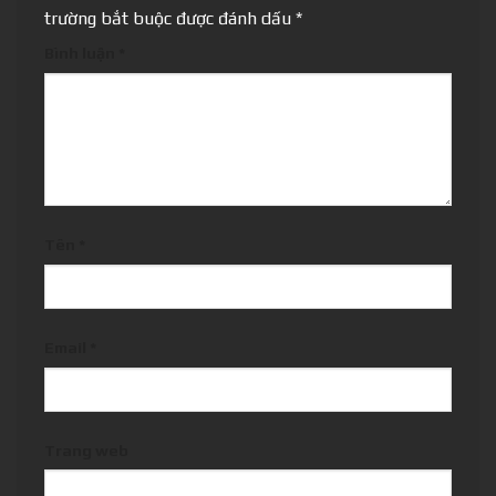
trường bắt buộc được đánh dấu
*
Bình luận
*
Tên
*
Email
*
Trang web