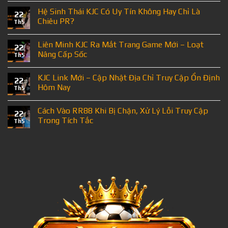
Hệ Sinh Thái KJC Có Uy Tín Không Hay Chỉ Là
22
Chiêu PR?
Th5
Liên Minh KJC Ra Mắt Trang Game Mới – Loạt
22
Nâng Cấp Sốc
Th5
KJC Link Mới – Cập Nhật Địa Chỉ Truy Cập Ổn Định
22
Hôm Nay
Th5
Cách Vào RR88 Khi Bị Chặn, Xử Lý Lỗi Truy Cập
22
Trong Tích Tắc
Th5