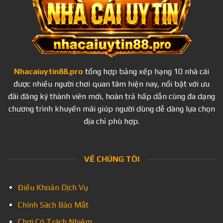
Nhacaiuytin88.pro
tổng hợp bảng xếp hạng 10 nhà cái
được nhiều người chơi quan tâm hiện nay, nổi bật với ưu
đãi đăng ký thành viên mới, hoàn trả hấp dẫn cùng đa dạng
chương trình khuyến mãi giúp người dùng dễ dàng lựa chọn
địa chỉ phù hợp.
VỀ CHÚNG TÔI
Điều Khoản Dịch Vụ
Chính Sách Bảo Mật
Chơi Có Trách Nhiệm