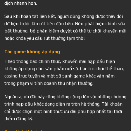
dịch nhanh hơn.
Sau khi hoàn tất liên kết, người dùng không được thay đổi
dữ liệu trước lần rút tiền đầu tiên. Nếu phát hiện chỉnh sửa
bất thường, bộ phận kiểm duyệt có thể từ chối khuyến mãi
hoặc khóa yêu cầu rút thưởng tạm thời.
Các game không áp dụng
Theo thông báo chính thức, khuyến mãi nạp đầu hiện
không áp dụng cho sản phẩm xổ số. Các trò chơi thể thao,
casino trực tuyến và một số sảnh game khác vẫn nằm
trong phạm vi tính doanh thu nhận thưởng.
Ngoài ra, ưu đãi này cũng không cộng dồn với những chương
trình nạp đầu khác đang diễn ra trên hệ thống. Tài khoản
chỉ được chọn một hình thức ưu đãi phù hợp nhất tại thời
điểm đăng ký.