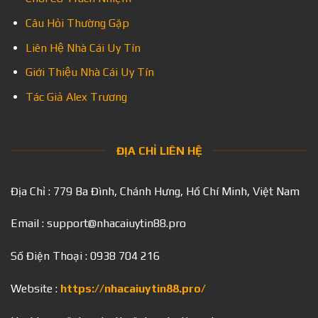
Câu Hỏi Thường Gặp
Liên Hệ Nhà Cái Uy Tín
Giới Thiệu Nhà Cái Uy Tín
Tác Giả Alex Trương
ĐỊA CHỈ LIÊN HỆ
Địa Chỉ : 779 Ba Đình, Chánh Hưng, Hồ Chí Minh, Việt Nam
Email :
support@nhacaiuytin88.pro
Số Điện Thoại : 0938 704 216
Website :
https://nhacaiuytin88.pro/