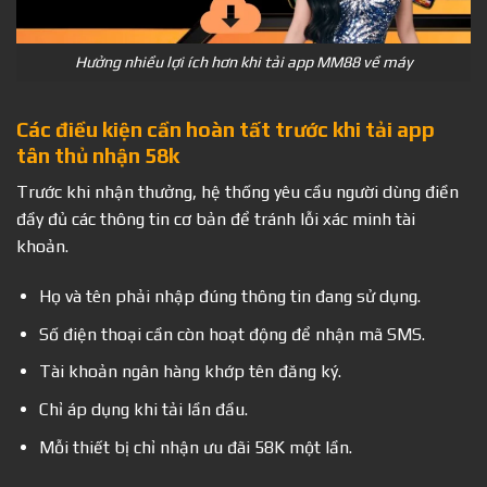
Hưởng nhiều lợi ích hơn khi tải app MM88 về máy
Các điều kiện cần hoàn tất trước khi tải app
tân thủ nhận 58k
Trước khi nhận thưởng, hệ thống yêu cầu người dùng điền
đầy đủ các thông tin cơ bản để tránh lỗi xác minh tài
khoản.
Họ và tên phải nhập đúng thông tin đang sử dụng.
Số điện thoại cần còn hoạt động để nhận mã SMS.
Tài khoản ngân hàng khớp tên đăng ký.
Chỉ áp dụng khi tải lần đầu.
Mỗi thiết bị chỉ nhận ưu đãi 58K một lần.