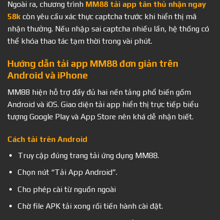
Ngoài ra, chương trình
MM88 tải app tân thủ nhận ngay
58k
còn yêu cầu xác thực captcha trước khi hiển thị mã
nhận thưởng. Nếu nhập sai captcha nhiều lần, hệ thống có
thể khóa thao tác tạm thời trong vài phút.
Hướng dẫn tải app MM88 đơn giản trên
Android và iPhone
MM88 hiện hỗ trợ đầy đủ hai nền tảng phổ biến gồm
Android và iOS. Giao diện tải app hiển thị trực tiếp biểu
tượng Google Play và App Store nên khá dễ nhận biết.
Cách tải trên Android
Truy cập đúng trang tải ứng dụng MM88.
Chọn nút “Tải App Android”.
Cho phép cài từ nguồn ngoài
Chờ file APK tải xong rồi tiến hành cài đặt.