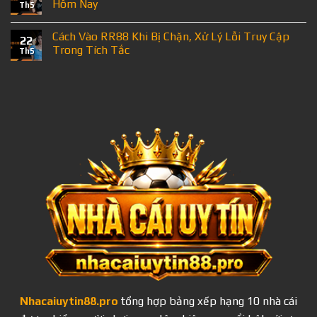
Hôm Nay
Th5
Cách Vào RR88 Khi Bị Chặn, Xử Lý Lỗi Truy Cập
22
Trong Tích Tắc
Th5
Nhacaiuytin88.pro
tổng hợp bảng xếp hạng 10 nhà cái