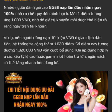
Nhiều người đánh giá cao
GG88 nạp lần đầu nhận ngay
100%
nhờ cơ chế quy đổi minh bạch. Mỗi 1 điểm tương
ứng 1.000 VNĐ, nhờ đó giá trị khuyến mãi được thể hiện rõ
ràng ngay trên tài khoản.
Ví dụ, nếu người dùng nạp 10 triệu VNĐ ở giao dịch đầu
tiên, hệ thống sẽ cộng thêm 1.028 điểm. Số điểm này tương
đương 1.028.000 VNĐ vốn cược bổ sung. Khi áp dụng hợp lý
ở các kèo tỷ lệ cao hoặc game slot hoàn trả lớn, ngân sách
có thể tăng nhanh hơn đáng kể.