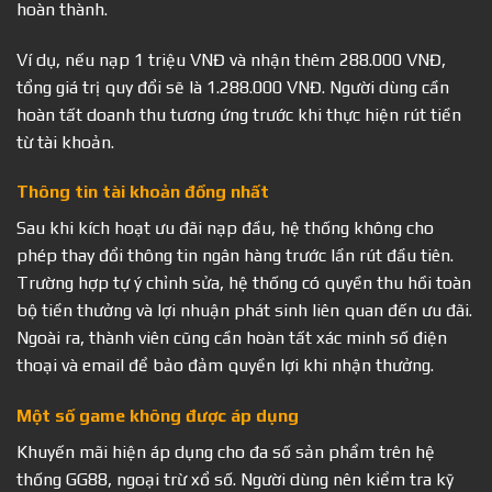
hoàn thành.
Ví dụ, nếu nạp 1 triệu VNĐ và nhận thêm 288.000 VNĐ,
tổng giá trị quy đổi sẽ là 1.288.000 VNĐ. Người dùng cần
hoàn tất doanh thu tương ứng trước khi thực hiện rút tiền
từ tài khoản.
Thông tin tài khoản đồng nhất
Sau khi kích hoạt ưu đãi nạp đầu, hệ thống không cho
phép thay đổi thông tin ngân hàng trước lần rút đầu tiên.
Trường hợp tự ý chỉnh sửa, hệ thống có quyền thu hồi toàn
bộ tiền thưởng và lợi nhuận phát sinh liên quan đến ưu đãi.
Ngoài ra, thành viên cũng cần hoàn tất xác minh số điện
thoại và email để bảo đảm quyền lợi khi nhận thưởng.
Một số game không được áp dụng
Khuyến mãi hiện áp dụng cho đa số sản phẩm trên hệ
thống GG88, ngoại trừ xổ số. Người dùng nên kiểm tra kỹ