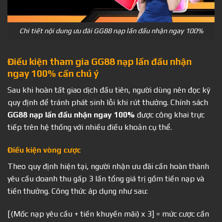
Chi tiết nội dung ưu đãi GG88 nạp lần đầu nhận ngay 100%
Điều kiện tham gia GG88 nạp lần đầu nhận
ngay 100% cần chú ý
Sau khi hoàn tất giao dịch đầu tiên, người dùng nên đọc kỹ
quy định để tránh phát sinh lỗi khi rút thưởng. Chính sách
GG88 nạp lần đầu nhận ngay 100%
được công khai trực
tiếp trên hệ thống với nhiều điều khoản cụ thể.
Điều kiện vòng cược
Theo quy định hiện tại, người nhận ưu đãi cần hoàn thành
yêu cầu doanh thu gấp 3 lần tổng giá trị gồm tiền nạp và
tiền thưởng. Công thức áp dụng như sau:
[(Mốc nạp yêu cầu + tiền khuyến mãi) x 3] = mức cược cần