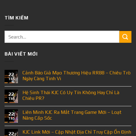
TÌM KIẾM
BÀI VIẾT MỚI
Cảnh Báo Giả Mạo Thương Hiệu RR88 – Chiêu Trò
22
Ngày Càng Tinh Vi
Th5
Hệ Sinh Thái KJC Có Uy Tín Không Hay Chỉ Là
22
Chiêu PR?
Th5
Liên Minh KJC Ra Mắt Trang Game Mới – Loạt
22
Nâng Cấp Sốc
Th5
KJC Link Mới – Cập Nhật Địa Chỉ Truy Cập Ổn Định
22