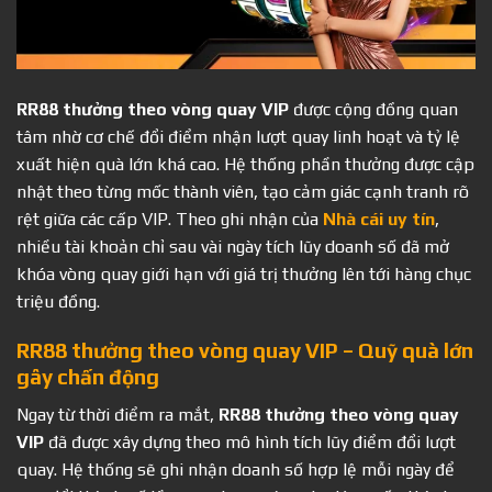
RR88 thưởng theo vòng quay VIP
được cộng đồng quan
tâm nhờ cơ chế đổi điểm nhận lượt quay linh hoạt và tỷ lệ
xuất hiện quà lớn khá cao. Hệ thống phần thưởng được cập
nhật theo từng mốc thành viên, tạo cảm giác cạnh tranh rõ
rệt giữa các cấp VIP. Theo ghi nhận của
Nhà cái uy tín
,
nhiều tài khoản chỉ sau vài ngày tích lũy doanh số đã mở
khóa vòng quay giới hạn với giá trị thưởng lên tới hàng chục
triệu đồng.
RR88 thưởng theo vòng quay VIP – Quỹ quà lớn
gây chấn động
Ngay từ thời điểm ra mắt,
RR88 thưởng theo vòng quay
VIP
đã được xây dựng theo mô hình tích lũy điểm đổi lượt
quay. Hệ thống sẽ ghi nhận doanh số hợp lệ mỗi ngày để