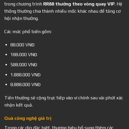
trong chương trình
RR88 thưởng theo vòng quay VIP
. Hệ
thống thường chia thành nhiều mốc khác nhau để tăng cơ
hội nhận thưởng.
Các mức phổ biến gồm:
88.000 VNĐ
188.000 VNĐ
588.000 VNĐ
1.888.000 VNĐ
8.888.000 VNĐ
Tiền thưởng sẽ cộng trực tiếp vào ví chính sau vài phút xác
nhận kết quả.
Quà công nghệ giá trị
Trong các dịp đặc biệt, thương hiệu bổ sung thêm các