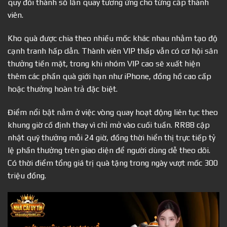
quy đổi thành số lần quay tương ứng cho từng cấp thành
viên.
Kho quà được chia theo nhiều mốc khác nhau nhằm tạo độ
cạnh tranh hấp dẫn. Thành viên VIP thấp vẫn có cơ hội săn
thưởng tiền mặt, trong khi nhóm VIP cao sẽ xuất hiện
thêm các phần quà giới hạn như iPhone, đồng hồ cao cấp
hoặc thưởng hoàn trả đặc biệt.
Điểm nổi bật nằm ở việc vòng quay hoạt động liên tục theo
khung giờ cố định thay vì chỉ mở vào cuối tuần. RR88 cập
nhật quỹ thưởng mỗi 24 giờ, đồng thời hiển thị trực tiếp tỷ
lệ phần thưởng trên giao diện để người dùng dễ theo dõi.
Có thời điểm tổng giá trị quà tặng trong ngày vượt mốc 300
triệu đồng.