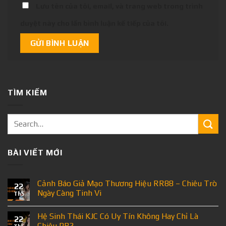
Lưu tên của tôi, email, và trang web trong trình
duyệt này cho lần bình luận kế tiếp của tôi.
TÌM KIẾM
BÀI VIẾT MỚI
Cảnh Báo Giả Mạo Thương Hiệu RR88 – Chiêu Trò
22
Ngày Càng Tinh Vi
Th5
Hệ Sinh Thái KJC Có Uy Tín Không Hay Chỉ Là
22
Chiêu PR?