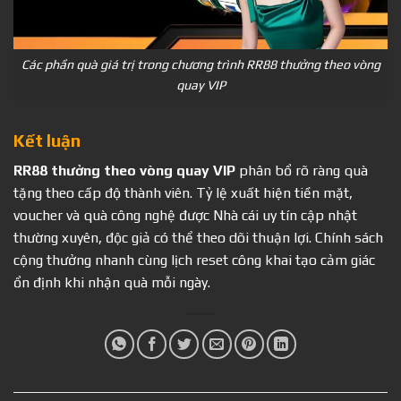
Các phần quà giá trị trong chương trình RR88 thưởng theo vòng
quay VIP
Kết luận
RR88 thưởng theo vòng quay VIP
phân bổ rõ ràng quà
tặng theo cấp độ thành viên. Tỷ lệ xuất hiện tiền mặt,
voucher và quà công nghệ được Nhà cái uy tín cập nhật
thường xuyên, độc giả có thể theo dõi thuận lợi. Chính sách
cộng thưởng nhanh cùng lịch reset công khai tạo cảm giác
ổn định khi nhận quà mỗi ngày.