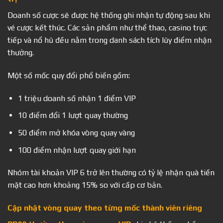
Doanh số cược sẽ được hệ thống ghi nhận tự động sau khi
vé cược kết thúc. Các sản phẩm như thể thao, casino trực
tiếp và nổ hũ đều nằm trong danh sách tích lũy điểm nhận
thưởng.
Một số mốc quy đổi phổ biến gồm:
1 triệu doanh số nhận 1 điểm VIP
10 điểm đổi 1 lượt quay thường
50 điểm mở khóa vòng quay vàng
100 điểm nhận lượt quay giới hạn
Nhóm tài khoản VIP 6 trở lên thường có tỷ lệ nhận quà tiền
mặt cao hơn khoảng 15% so với cấp cơ bản.
Cập nhật vòng quay theo từng mốc thành viên riêng