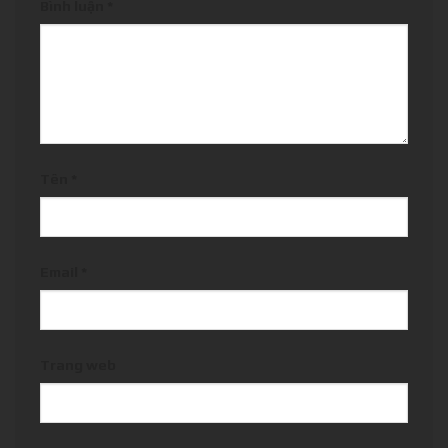
Bình luận
*
Tên
*
Email
*
Trang web